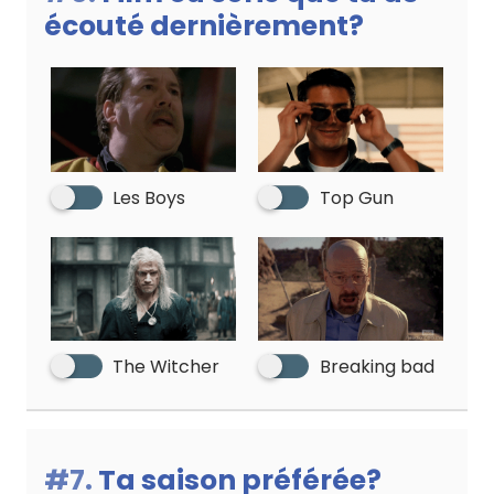
écouté dernièrement?
Les Boys
Top Gun
The Witcher
Breaking bad
#7.
Ta saison préférée?