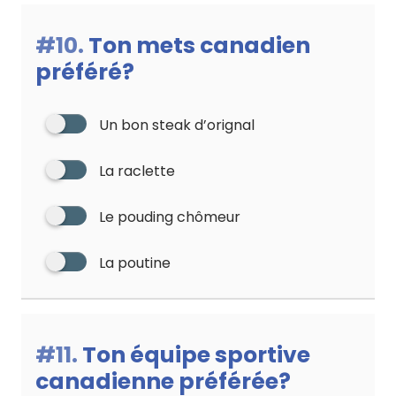
#10.
Ton mets canadien
préféré?
Un bon steak d’orignal
La raclette
Le pouding chômeur
La poutine
#11.
Ton équipe sportive
canadienne préférée?