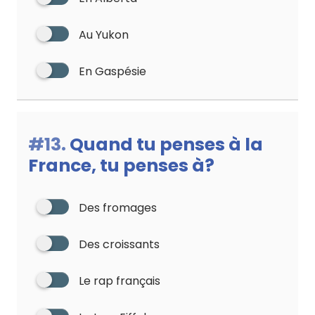
Au Yukon
En Gaspésie
#13.
Quand tu penses à la
France, tu penses à?
Des fromages
Des croissants
Le rap français