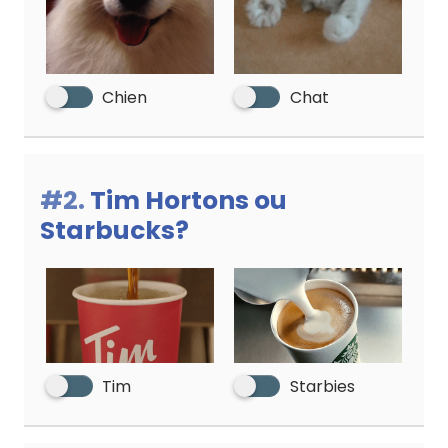
Chien
Chat
#2.
Tim Hortons ou
Starbucks?
Starbies
Tim