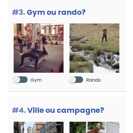
#3.
Gym ou rando?
Gym
Rando
#4.
Ville ou campagne?