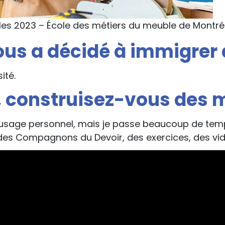
les 2023 – École des métiers du meuble de Montréa
ous a décidé à immigrer
ité.
s, construisez-vous des 
usage personnel, mais je passe beaucoup de temp
des Compagnons du Devoir, des exercices, des vidé