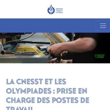
La CNESST et les
Olympiades : prise en
charge des postes de
travail