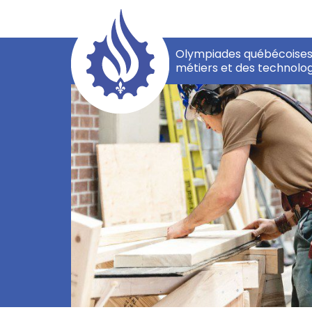
Olympiades québécoises
métiers et des technolog